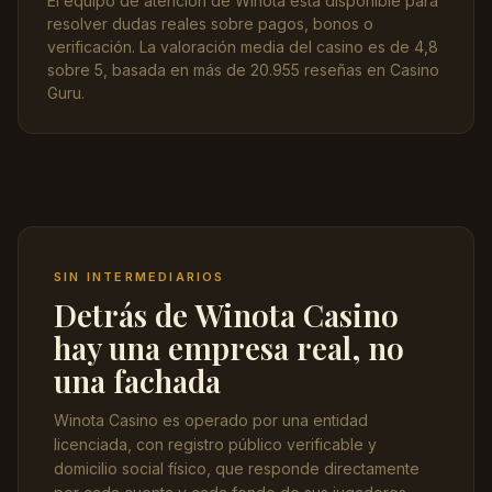
El equipo de atención de Winota está disponible para
resolver dudas reales sobre pagos, bonos o
verificación. La valoración media del casino es de 4,8
sobre 5, basada en más de 20.955 reseñas en Casino
Guru.
SIN INTERMEDIARIOS
Detrás de Winota Casino
hay una empresa real, no
una fachada
Winota Casino es operado por una entidad
licenciada, con registro público verificable y
domicilio social físico, que responde directamente