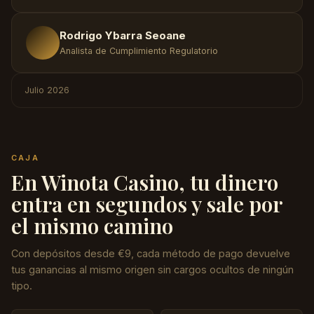
Rodrigo Ybarra Seoane
Analista de Cumplimiento Regulatorio
Julio 2026
CAJA
En Winota Casino, tu dinero
entra en segundos y sale por
el mismo camino
Con depósitos desde €9, cada método de pago devuelve
tus ganancias al mismo origen sin cargos ocultos de ningún
tipo.