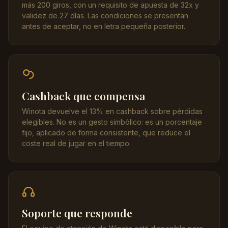
más 200 giros, con un requisito de apuesta de 32x y
validez de 27 días. Las condiciones se presentan
antes de aceptar, no en letra pequeña posterior.
Cashback que compensa
Winota devuelve el 13% en cashback sobre pérdidas
elegibles. No es un gesto simbólico: es un porcentaje
fijo, aplicado de forma consistente, que reduce el
coste real de jugar en el tiempo.
Soporte que responde