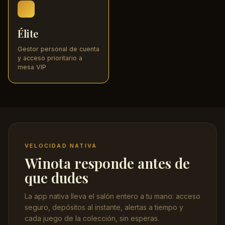
Élite
Gestor personal de cuenta
y acceso prioritario a
mesa VIP
VELOCIDAD NATIVA
Winota responde antes de
que dudes
La app nativa lleva el salón entero a tu mano: acceso
seguro, depósitos al instante, alertas a tiempo y
cada juego de la colección, sin esperas.