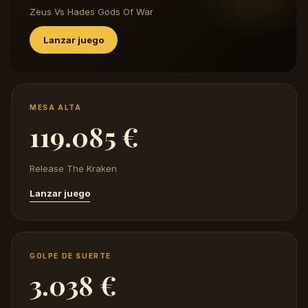
Zeus Vs Hades Gods Of War
Lanzar juego
MESA ALTA
119.085 €
Release The Kraken
Lanzar juego
GOLPE DE SUERTE
3.038 €