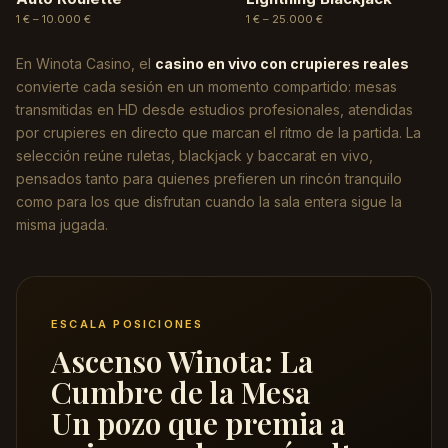
1 € – 10.000 €
1 € – 25.000 €
En Winota Casino, el
casino en vivo con crupieres reales
convierte cada sesión en un momento compartido: mesas
transmitidas en HD desde estudios profesionales, atendidas
por crupieres en directo que marcan el ritmo de la partida. La
selección reúne ruletas, blackjack y baccarat en vivo,
pensados tanto para quienes prefieren un rincón tranquilo
como para los que disfrutan cuando la sala entera sigue la
misma jugada.
ESCALA POSICIONES
Ascenso Winota: La
Cumbre de la Mesa
Un pozo que premia a