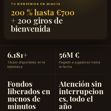
TU BIENVENIDA EN
WINOTA
200 % hasta €700
+ 200 giros de
bienvenida
6.181+
56M €
Títulos disponibles en la
Pagado a jugadores hasta
biblioteca
la fecha
Fondos
Atención sin
liberados en
interrupcion
menos de
es, todo el
minutos
año