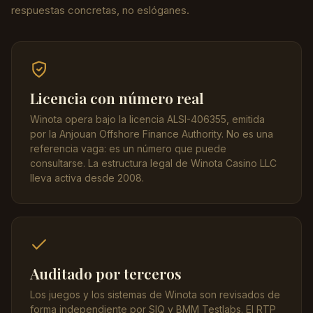
respuestas concretas, no eslóganes.
Licencia con número real
Winota opera bajo la licencia ALSI-406355, emitida
por la Anjouan Offshore Finance Authority. No es una
referencia vaga: es un número que puede
consultarse. La estructura legal de Winota Casino LLC
lleva activa desde 2008.
Auditado por terceros
Los juegos y los sistemas de Winota son revisados de
forma independiente por SIQ y BMM Testlabs. El RTP