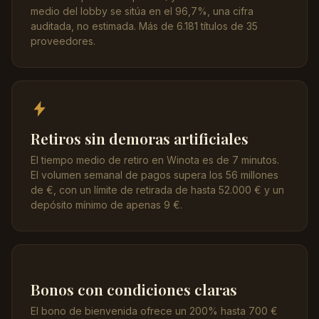
medio del lobby se sitúa en el 96,7%, una cifra
auditada, no estimada. Más de 6.181 títulos de 35
proveedores.
Retiros sin demoras artificiales
El tiempo medio de retiro en Winota es de 7 minutos.
El volumen semanal de pagos supera los 56 millones
de €, con un límite de retirada de hasta 52.000 € y un
depósito mínimo de apenas 9 €.
Bonos con condiciones claras
El bono de bienvenida ofrece un 200% hasta 700 €