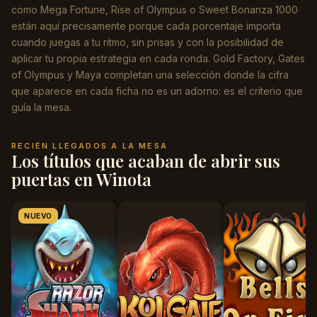
como Mega Fortune, Rise of Olympus o Sweet Bonanza 1000
están aquí precisamente porque cada porcentaje importa
cuando juegas a tu ritmo, sin prisas y con la posibilidad de
aplicar tu propia estrategia en cada ronda. Gold Factory, Gates
of Olympus y Maya completan una selección donde la cifra
que aparece en cada ficha no es un adorno: es el criterio que
guía la mesa.
RECIÉN LLEGADOS A LA MESA
Los títulos que acaban de abrir sus
puertas en Winota
NUEVO