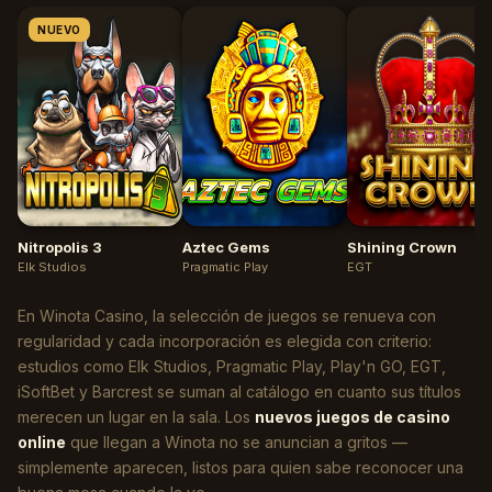
NUEVO
Nitropolis 3
Aztec Gems
Shining Crown
Elk Studios
Pragmatic Play
EGT
En Winota Casino, la selección de juegos se renueva con
regularidad y cada incorporación es elegida con criterio:
estudios como Elk Studios, Pragmatic Play, Play'n GO, EGT,
iSoftBet y Barcrest se suman al catálogo en cuanto sus títulos
merecen un lugar en la sala. Los
nuevos juegos de casino
online
que llegan a Winota no se anuncian a gritos —
simplemente aparecen, listos para quien sabe reconocer una