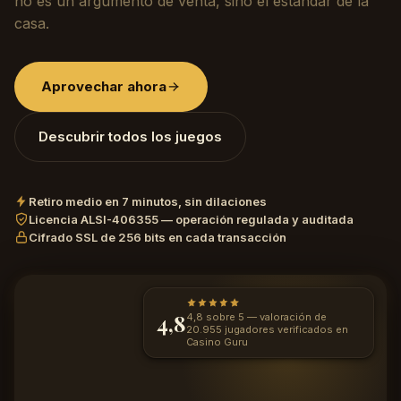
no es un argumento de venta, sino el estándar de la
casa.
Aprovechar ahora
Descubrir todos los juegos
Retiro medio en 7 minutos, sin dilaciones
Licencia ALSI-406355 — operación regulada y auditada
Cifrado SSL de 256 bits en cada transacción
4,8
4,8 sobre 5 — valoración de
20.955 jugadores verificados en
Casino Guru