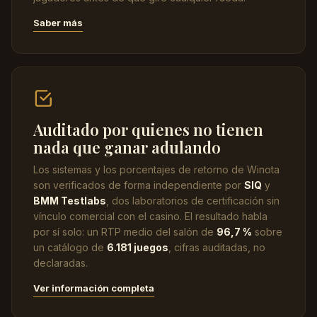
Saber más
Auditado por quienes no tienen
nada que ganar adulando
Los sistemas y los porcentajes de retorno de Winota
son verificados de forma independiente por
SIQ
y
BMM Testlabs
, dos laboratorios de certificación sin
vínculo comercial con el casino. El resultado habla
por sí solo: un RTP medio del salón de
96,7 %
sobre
un catálogo de
6.181 juegos
, cifras auditadas, no
declaradas.
Ver información completa